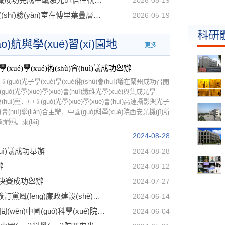
2026-05-19
超快光科學(xué)與技術(shù)全國(guó)重點(diǎn)實(shí)驗(yàn)室在傅里葉疊層顯微成像（FPM）領(lǐng)域取得理論突破
2026-05-19
科研
o)航與學(xué)習(xí)園地
更多 +
xué)學(xué)術(shù)會(huì)議成功舉辦
guó)光子學(xué)學(xué)術(shù)會(huì)議在蘭州成功召開
(guó)光學(xué)學(xué)會(huì)纖維光學(xué)與集成光學
員會(huì)、中國(guó)光學(xué)學(xué)會(huì)高速攝影與光子
委員會(huì)聯(lián)合主辦，中國(guó)科學(xué)院西安光機(jī)所
辦。來(lái)...
2024-08-28
huì)議成功舉辦
2024-08-28
辦
2024-08-12
g)”決賽成功舉辦
2024-07-27
中國(guó)科學(xué)院西安光機(jī)所與中物院八所簽訂黨風(fēng)廉政建設(shè)共建協(xié)議
2024-06-14
上海電氣核電集團(tuán)副總裁李華綱一行訪(fǎng)問(wèn)中國(guó)科學(xué)院西安光機(jī)所
2024-06-04