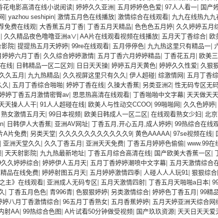
香花电影高清在线小说阅读
|
婷婷久久亚洲
|
五月婷婷色色爱
|
97人人看一
|
国产
网
|
yazhou seshipin
|
激情五月色在线播放
|
激情综合在线观看
|
九九在线热九九
荐免费在线观
|
大香蕉五月丁香
|
丁香五月天精品
|
色色色五月婷
|
久久婷婷五月
月
|
久久精品夜色噜噜亚洲a∨
|
AA片在线观看视频在线播放
|
五月天丁香综合
|
欧
合影院
|
提提热五月天婷婷
|
99re在线观看
|
五月停停色
|
九九热这里只有精品一
|
月婷婷六月丁香
|
久久综合婷婷激情
|
五月丁香六月婷婷精品
|
丁香花五月
|
欧美三
在线
|
日韩精品一区二区刘
|
日日天天操
|
婷婷五月天黄色
|
婷婷久久性爱
|
久狠
久久五月
|
九九热精品
|
久久视屏这里只有久久
|
伊人超碰
|
综激情网
|
五月丁香
久久
|
五月丁香综合啪啪
|
婷婷丁香在线
|
久操大香蕉
|
另类亚洲2
|
性无码专区无
婷婷丁香五月激情密臀av
|
思思热高清在线观看
|
丁香啪啪中文字幕
|
天天做天
天天操人人干
|
91人人超碰在线
|
欧美人与性动交CCOO
|
99啪啪网
|
久久色婷婷
|
熟女激情五月天
|
99日本视频
|
欧美日韩成人一区二区
|
在线观看熟女少妇
|
北京
un
|
日韩伊人大香蕉
|
亚洲AV网址
|
丁香五月,开心五月,成人婷婷
|
99热综合在线
片A片免费
|
另类天堂
|
久久久久久久久久久久久9
|
黄色AAAAA
|
97se视频在线
|
|
亚洲天堂久久
|
久久丁香五月
|
亚洲天天免费
|
丁香五月婷婷色偷偷
|
www.99在
频
|
天天射影院
|
九九热最新地址
|
丁香五月综合高清在线
|
国产欧美大香蕉一区
|
9久久婷婷综合
|
婷婷伊人五月天
|
五月丁香婷婷潮喷中文字幕
|
五月天激情综合
频精品在线免费
|
婷婷射图五月天
|
五月婷婷激情四季
|
人碰人人人玩91
|
狠狠综合
之主》在线观看
|
亚洲成人无码专区
|
五月天激情四射
|
丁香五月天啪啪a日本
|
9
久
|
丁香五月色色
|
青996青
|
色狠狠婷婷
|
另类激情综合
|
婷婷色丁香五月
|
99精
婷婷八月丁香激情综合
|
96五月丁香熟女
|
五月香蕉婷婷
|
五月天婷亚洲天综合网
内射AA
|
99热综合色图
|
A片试看50分钟做受视频
|
国产玖玖资源
|
天天日天天爱