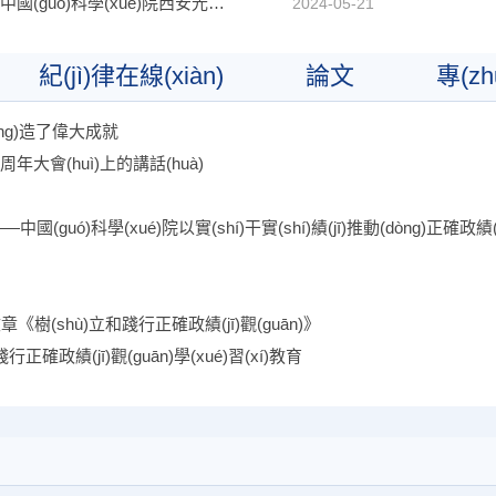
西安高新區(qū)管委會(huì)相關(guān)部門(mén)赴中國(guó)科學(xué)院西安光機(jī)所指導(dǎo)工作
2024-05-21
紀(jì)律在線(xiàn)
論文
專(zh
àng)造了偉大成就
周年大會(huì)上的講話(huà)
《樹(shù)立和踐行正確政績(jī)觀(guān)》
正確政績(jī)觀(guān)學(xué)習(xí)教育