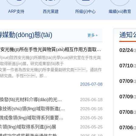
ARP支持
西光黨建
所級(jí)中心
繼續(xù)教育
媒動(dòng)態(tài)
通知
更多 +
公示
中國(guó)科學(xué)院西安光機(jī)所在手性光與物質(zhì)相互作用方面取得進(jìn)展
02/24
/
xué)院西安光機(jī)所瞬態(tài)光學(xué)研究室在手性光與
取得新進(jìn)展，研究成果發(fā)表于
07/10
/
。論文第一作者為西安光機(jī)所李曼曼副研究員，通訊作
究員。手性，即...
07/09
/
2026-07-08
07/09
/
中國(guó)科學(xué)院西安光機(jī)所在上轉(zhuǎn)換發(fā)光材料介導(dǎo)的光遺傳神經(jīng)調(diào)控研究中取得重要進(jìn)展
2026-06-18
中國(guó)科學(xué)院西安光機(jī)所在散射顯微成像技術(shù)領(lǐng)域取得新進(jìn)展
2026-06-16
07/08
/
中國(guó)科學(xué)院西安光機(jī)所在光學(xué)顯微成像領(lǐng)域取得系列重要進(jìn)展
2026-05-26
(lǐng)域取得系列進(jìn)展
2026-05-25
07/06
/
中國(guó)科學(xué)院西安光機(jī)所耐輻照摻鉺光纖成功完成星載激光通信在軌穩(wěn)定驗(yàn)證