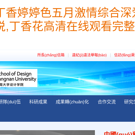
丁香婷婷色五月激情综合深
说,丁香花高清在线观看完整
所長(zhǎng)信箱
違紀(jì)違法舉報(bào)
信訪(fǎng)
隊(duì)伍
科研成果
成果轉(zhuǎn)化
合作交流
研究
中國(guó)