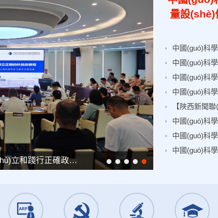
量設(shè
中國(guó)科學(xué)院西安光機(jī)所圖像測(cè)量設(shè)備助力長(zhǎng)征十號(hào)乙火箭一子級(jí)回收成功