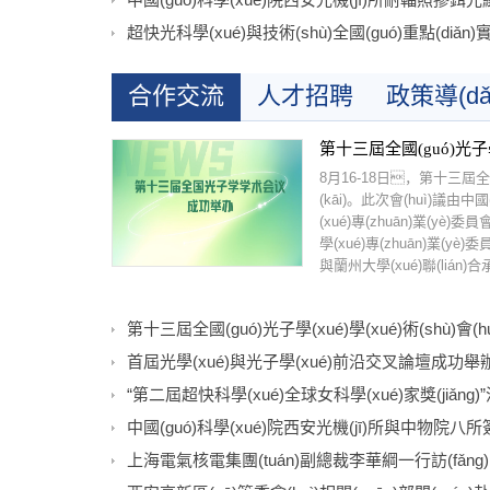
合作交流
人才招聘
政策導(dǎ
第十三屆全國(guó)光子學(
8月16-18日，第十三屆全國(
(kāi)。此次會(huì)議由中國
(xué)專(zhuān)業(yè)委
學(xué)專(zhuān)業(yè)
與蘭州大學(xué)聯(lián)合承
第十三屆全國(guó)光子學(xué)學(xué)術(shù)會(
首屆光學(xué)與光子學(xué)前沿交叉論壇成功舉
“第二屆超快科學(xué)全球女科學(xué)家獎(jiǎn