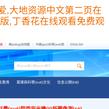
爱,大地资源中文第二页在
版,丁香花在线观看免费观
渠道
網(wǎng)站地圖
中國(guó)科學(xué)院
ENGLISH
生教育
黨建與科學(xué)文化
信息公開(kāi)
科學(xué)院西安光機(jī)所圖像測(cè)