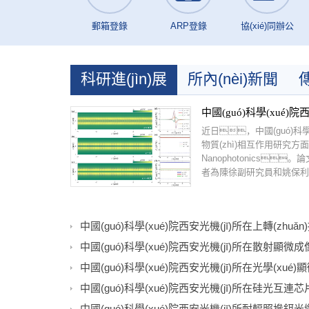
郵箱登錄
ARP登錄
協(xié)同辦公
科研進(jìn)展
所內(nèi)新聞
傳
黨建動(dòng)態(tài)
近日，中國(guó)科學(
物質(zhì)相互作用研究方面
Nanophotonics
者為陳徐副研究員和姚保利研
中國(guó)科學(xué)院西安光機(jī)所在硅光互連芯片領