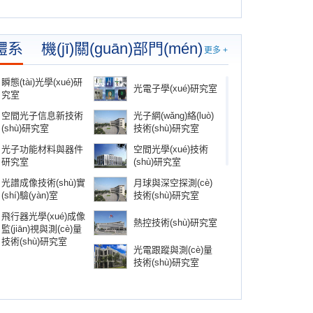
(xiàng)目）2026年度第二批項(xiàng)目的
通知》
體系
機(jī)關(guān)部門(mén)
更多 +
瞬態(tài)光學(xué)研
光電子學(xué)研究室
究室
空間光子信息新技術
光子網(wǎng)絡(luò)
(shù)研究室
技術(shù)研究室
光子功能材料與器件
空間光學(xué)技術
研究室
(shù)研究室
光譜成像技術(shù)實
月球與深空探測(cè)
(shí)驗(yàn)室
技術(shù)研究室
飛行器光學(xué)成像
熱控技術(shù)研究室
監(jiān)視與測(cè)量
技術(shù)研究室
光電跟蹤與測(cè)量
技術(shù)研究室
光學(xué)定向與瞄準
先進(jìn)光學(xué)儀
(zhǔn)技術(shù)研究
器研究室
室