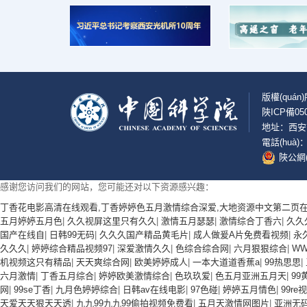
版權(quán
陜ICP備050
地址：西安市
電話(huà)：
陜公網(w
感谢您访问我们的网站，您可能还对以下资源感兴趣：
丁香花电影高清在线观看,丁香婷婷色五月激情综合深爱,大地资源中文第二页在
五月婷婷五月色
|
久久视屏这里只有久久
|
激情五月瑟瑟
|
激情综合丁香六
|
久久
国产在线自
|
日韩99无码
|
久久久国产精品黄毛片
|
成人做爰A片免费看视频
|
永
久久久
|
婷婷综合精品视频97
|
深爱激情久久
|
色综合综合网
|
六月狠狠综合
|
WW
机视频这只有精品
|
天天爽综合网
|
欧美婷婷成人
|
一本大道道香蕉a
|
99热思思
|
六月激情
|
丁香五月综合
|
婷婷欧美激情综合
|
色玖玖爱
|
色五月亚洲五月天
|
99
网
|
99se丁香
|
九月色婷婷综合
|
日韩av在线电影
|
97色碰
|
婷婷五月情色
|
99r
天爱天天狠天天透
|
九九99九九99偷拍视频免费看
|
五月天激情网图片
|
亚洲无