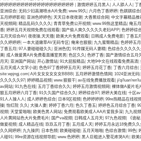
婷婷婷婷婷婷婷婷婷婷婷婷婷婷婷婷婷婷
|
激情婷婷五月黑人
|
人人舔人人
|
丁
亚洲综合
|
无码少妇高潮喷水A片免费
|
www.99久
|
六月色丁香婷婷
|
色娸娸综合
五月婷婷影视
|
亚洲色婷婷色
|
天天日本夜夜谢
|
大香蕉综合网
|
中文字幕精品推
天视频网
|
精品乱码久久久久
|
青青草免费公开视频
|
www.99热这里精品
|
俺五
香
|
婷婷五月天视频免费在线观看
|
国产偷人爽久久久久久老妇APP
|
色婷婷综
五月天综合AV
|
夜夜操,天天撸
|
欧美大片免费观看
|
日韩成人免费电影
|
丁香五
久久婷婷婷
|
一本大道嫩草AV无码专区
|
俺来也狠狠
|
九九蜜臀精品
|
色婷婷五月
丁香五月
|
97人妻碰碰碰久久
|
亚洲色优
|
91传媒无码人妻精
|
色综合久久久久久
美
|
成人做爰黄A片免费看直播室男男
|
色区久久
|
色婷丁香
|
国产激情综合五月
月天
|
亚洲国产网站
|
开心激情站
|
91大屁股精品
|
大地9中文在线观看免费高清
|
五月天成人文学小说
|
色色97丁香婷婷五月天
|
婷婷五月花丁香
|
丁香六月综合
|
site:wpjngj.com
|
A片女女女女女女BBBB
|
五月婷婷激情色情网
|
1024亚洲无码
久久久久久97
|
婷婷精品视频
|
www.狠狠干
|
av在线免费播放观看
|
ji'qi'luan'ren'l
av网站
|
91九色在线
|
五月丁香综合久久
|
婷婷五月激情视频网
|
裸体做A爰片毛
狠五月婷婷六月丁香
|
91久久国产综合久久
|
婷婷综合97
|
婷婷大美在线
|
十区av
91人人操人人
|
成人婷婷色综合
|
日本9区视频
|
色婷婷婷婷
|
99re热精品在线视
操
|
怡红院 久久
|
大操人妻
|
婷婷丁香六月
|
色久丁香五
|
婷婷色五月综合丁香
|
9
视频
|
天堂爱啪啪
|
欧美色男人网站
|
免费观看欧美成人AA片爱我多深
|
九九视
人片黄网站色大片免费毛片
|
国产va视频
|
日韩成人五月天
|
97九色视频
|
《诡秘
做爰视频
|
成人精品在线
|
玖玖五月丁香
|
五月成人天
|
婷婷五月永远18免费久久
久久网婷婷
|
九九操屄
|
日本色频
|
欧美碰碰碰
|
五月天啪啪
|
色综合激情
|
99色
|
人碰91
|
99re资源在线视频导航
|
www.色婷婷
|
黑人巨粗进入警花疼哭A片
|
欧美