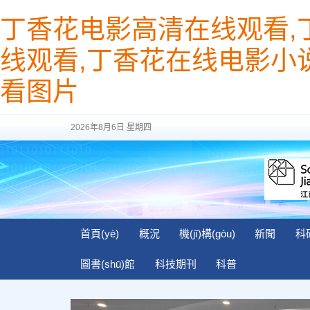
丁香花电影高清在线观看,
线观看,丁香花在线电影小
看图片
2026年8月6日 星期四
首頁(yè)
概況
機(jī)構(gòu)
新聞
科研
圖書(shū)館
科技期刊
科普