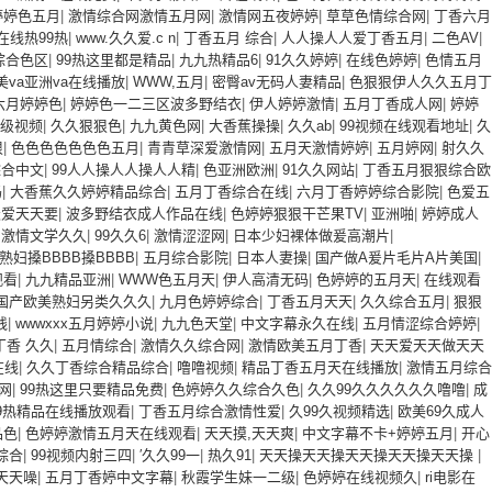
婷婷色五月
|
激情综合网激情五月网
|
激情网五夜婷婷
|
草草色情综合网
|
丁香六月
會(huì)
在线热99热
|
www.久久爱.c n
|
丁香五月 综合
|
人人操人人爱丁香五月
|
二色AV
|
综合色区
|
99热这里都是精品
|
九九热精品6
|
91久久婷婷
|
在线色婷婷
|
色情五月
中國(guó)科學(xué)院西安分院
美va亚洲va在线播放
|
WWW,五月
|
密臀av无码人妻精品
|
色狠狠伊人久久五月丁
六月婷婷色
|
婷婷色一二三区波多野结衣
|
伊人婷婷激情
|
五月丁香成人网
|
婷婷
中國(guó)科學(xué)院長(zhǎng)春
级视频
|
久久狠狠色
|
九九黄色网
|
大香蕉操操
|
久久ab
|
99视频在线观看地址
|
久
光學(xué)精密機(jī)械研究所
狠
|
色色色色色色色五月
|
青青草深爱激情网
|
五月天激情婷婷
|
五月婷网
|
射久久
综合中文
|
99人人操人人操人人精
|
色亚洲欧洲
|
91久久网站
|
丁香五月狠狠综合欧
中國(guó)科學(xué)院上海光學
码
|
大香蕉久久婷婷精品综合
|
五月丁香综合在线
|
六月丁香婷婷综合影院
|
色爱五
天爱天天要
|
波多野结衣成人作品在线
|
色婷婷狠狠干芒果TV
|
亚洲啪
|
婷婷成人
(xué)精密機(jī)械研究所
|
激情文学久久
|
99久久6
|
激情涩涩网
|
日本少妇裸体做爰高潮片
|
中國(guó)科學(xué)院光電技術
熟妇搡BBBB搡BBBB
|
五月综合影院
|
日本人妻操
|
国产做A爰片毛片A片美国
|
观看
|
九九精品亚洲
|
WWW色五月天
|
伊人高清无码
|
色婷婷的五月天
|
在线观看
(shù)研究所
国产欧美熟妇另类久久久
|
九月色婷婷综合
|
丁香五月天天
|
久久综合五月
|
狠狠
线
|
wwwxxx五月婷婷小说
|
九九色天堂
|
中文字幕永久在线
|
五月情涩综合婷婷
|
中國(guó)科學(xué)院空天信息創
丁香 久久
|
五月情综合
|
激情久久综合网
|
激情欧美五月丁香
|
天天爱天天做天天
(chuàng)新研究院
在线
|
久久丁香综合精品综合
|
噜噜视频
|
精品丁香五月天在线播放
|
激情五月综合
网
|
99热这里只要精品免费
|
色婷婷久久综合久色
|
久久99久久久久久久噜噜
|
成
中國(guó)科學(xué)院上海技術
9热精品在线播放观看
|
丁香五月综合激情性爱
|
久99久视频精选
|
欧美69久成人
品色
|
色婷婷激情五月天在线观看
|
天天摸,天天爽
|
中文字幕不卡+婷婷五月
|
开心
(shù)物理研究所
综合
|
99视频内射三四
|
′久久99一
|
热久91
|
天天操天天操天天操天天操天天操
|
天天噪
|
五月丁香婷中文字幕
|
秋霞学生妹一二级
|
色婷婷在线视频久
|
ri电影在
中國(guó)科學(xué)院合肥物質