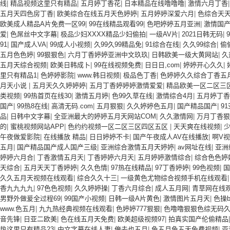
线
|
精品视频这里只有精品
|
五月婷丁香花
|
日本精品在线噜噜噜
|
激情六月丁香
五月天四色房丁香
|
欧美综合在线五月天色婷婷
|
五月婷婷深爱六月
|
色综合天
欧美成人精品A片免费一区99
|
99在线精品观看99
|
色吧婷婷五月亚洲
|
激情国
爱
|
色屌丝中文字幕
|
极品少妇XXXX精品少妇偷拍
|
一级AV片
|
2021日韩无码
|
91
|
国产成人VA
|
99成人小视频
|
久99久99精品免
|
91综合在线
|
久久99综合
|
偷
五月色色婷
|
99狠狠色
|
六月丁香婷婷亚洲中文玖玖
|
日韩欧美一级大黄网站
|
久
五月天综合视频
|
欧美日韩成卜
|
99在线视频免费
|
日日日,com
|
婷婷开心久久
|
里只有精品1
|
色婷婷影院
|
www.韩日视频
|
极品色丁香
|
色婷婷久久综合丁香五
月天小说
|
五月天久久婷婷婷
|
五月丁香婷婷婷激情爱爱
|
精品欧美一区二区三
类视频
|
99热首页在线30
|
激情五月婷
|
色99久草在线
|
激情综合4月
|
五月婷丁香
国产
|
99热8在线
|
高清无码.com
|
五月狠狠
|
久久婷婷色五月
|
国产精品国产
|
9
品
|
日韩中文字幕
|
全亚洲最大的婷婷五月天网站COM
|
久久激情网
|
万月丁香狠
的
|
蜜桃视频网站APP
|
色约约视频一区二区三区四区五区
|
天天爽在线视频
|
少
午夜做爱影院
|
在线播放 精品
|
日日婷婷不卡
|
国产午夜成人AV在线播放
|
啊V
五月
|
国产精品国产成人国产三级
|
亚洲综合激情五月天婷婷
|
av网址在线
|
亚洲
婷婷六月合
|
丁香激情五月天
|
丁香婷婷六月天
|
五月婷婷激情综合
|
综合色色婷
天综合
|
五月天天丁香婷婷
|
久久色情
|
97热在线精品
|
97丁香婷婷
|
99色视频
|
国
久久五月天视频在线观看
|
综合久久十三
|
一级黄色尤物综合视频手机在线观看
香九九九九
|
97色色视频
|
久久婷婷操
|
丁香六月综合
|
成人五月网
|
青草网在线
男野外做爰全过程69
|
99国产小视频
|
日韩一级A片黄色
|
激情图片五月天
|
色操
www.色五月
|
九九热经典视频在线观看
|
色婷婷777狠狠
|
色噜噜狠狠色综无码
音先锋
|
日亚二欧美
|
色在线五月天免费
|
欧美超级视频97
|
拍真实国产伦偷精品
热这里只有精品23
|
中文字幕在线人妻
|
俺去也五月
|
色五月色五天免费视频
|
亚