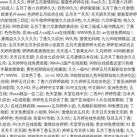
www.久久久久
|
婷婷五月激情网站
|
狠狠色婷婷在线
|
Aaa久久
|
五月香六月婷
|
(zhì)科學(xué)研究院安徽光學(xué)
无码成人
|
五月丁香六月婷婷久久
|
四色99久久
|
婷婷狠狠操
|
五月丁香六月激情
|
|
欧美毛片www
|
色婷婷五月综合在线
|
五月天艹天天
|
天天舔天天操
|
狠狠爱婷婷
精密機(jī)械研究所
被内射视频三四区
|
91午夜婷婷狠狠久久综合9色
|
久久婷综
|
六月婷基地
|
热久久
区无码
|
99热官网
|
五月丁香六月激情欧美综合
|
日本三级成人秘书精品片
|
丁香
中國(guó)科學(xué)院水土保持與
区
|
色色色热
|
亚洲va成人va成人va在线观看
|
WWW色五月
|
av在线免费网站
|
生態(tài)研究中心
人妻精品久久久久久久
|
丁香久久综合
|
99久热
|
激情无码网
|
九九99视频精品
|
这
综合
|
五月天婷五月天综合网小说首页-五月天激激婷婷大综合,婷婷亚洲综合五
中國(guó)科學(xué)院國(guó)家授
月天婷婷激情
|
婷婷欧美激情综合
|
天天成人丁香美女AV
|
久月婷婷
|
4399欧美另
天天
|
天天日天天舔
|
久综合九综合99
|
五月激情日本在线
|
五月天丁香综合久久
時(shí)中心
五月
|
五月婷婷在线免费观看
|
99riAv1国产在线观看
|
99热在线观看这里只有精
中國(guó)科學(xué)院地球環
文字幕按摩做爰
|
黄色视频网站在线播放
|
久久一级AV
|
婷婷五月天最新综合你懂
国产
|
WWW、日本色丁香、co m
|
99久热
|
9l视频自拍九色9l视频自拍九色9l社区
|
(huán)境研究所
综合网
|
婷婷五月日本
|
丁香六月婷婷姐网
|
久久婷婷五月综合色区
|
丁香亚洲婷婷
亚洲影院
|
久久HD
|
开心婷婷中文字慕
|
91中文在线
|
中文网AV
|
亚洲色色色
|
五
中國(guó)光學(xué)學(xué)會(huì)
在线
|
26uuu精品一区二区
|
色天堂操
|
天堂在线中文
|
二色AV
|
婷婷性爱
|
日本天
久久综合
|
a在线观看
|
婷婷色五月综合丁香
|
国产亚洲成AV人片在线观黄桃
|
丁香
中央政府采購(gòu)網(wǎng)
频久久
|
在线日韩视频
|
wwwxxx五月婷婷小说
|
久热精彩视频98
|
99免费在线
|
丁
线电影
|
天天免费成年人视频
|
99A片
|
激情综合五月天
|
天天日天天做天天舔
|
男
色婷婷色
|
色99亚洲
|
吾爱AV导航
|
久久9久
|
五月婷在线色视频
|
玖玖五月丁香
|
久综合
|
AV大片在线观看
|
激情综合婷婷
|
天堂草在线观
|
男女99免费视频
|
91 影
|
天天干,天天舔
|
色亭亭丁香五月天
|
婷婷五月天伊人网
|
五月丁香在线看
|
九九
婷婷人妻综合网
|
超碰国产在线观看
|
97人妻超级碰碰碰碰碰
|
国产97色在线
|
丁