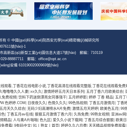
)所有 © 中國(guó)科學(xué)院西安光學(xué)精密機(jī)械研究所
07611號(hào)-1
高新區(qū)新型工業(yè)園信息大道17號(hào) 郵編：710119
029-88887711 郵箱：office@opt.ac.cn
ǎng)安備 61019002000969號(hào)
线观看,丁香花在线电影小说,丁香花高清在线观看完整版,丁香花在线观看免费
久噜噜噜久久人妻
|
xx久久
|
激情婷婷五月天日本系列
|
五月丁香六月欧美综合
|
久免费视频
|
饮料下药迷倒漂亮女同事强干
|
五月婷婷影
|
婷婷 丁香 精品
|
五月丁
W.色婷婷.COM
|
日夜夜久久
|
色情久久久
|
99色热视频
|
丁香五月激情月
|
丁香
五月天久久综合
|
无码少妇高潮喷水A片免费
|
激情五月天婷婷
|
欧美色五月
|
99
黄色
|
丁香五月av在线
|
狠狠五月激情丁香六月
|
久热免费
|
99熟女视频
|
亚洲av
e视频精品
|
人与禽A片啪啪
|
色九区
|
爱久久小说下载网
|
丁香五月综合狠狠
|
欧美日
码免费看
|
9有码中文
|
91丨熟女丨首页
|
婷婷久久六月费
|
天天精品视频免费观看