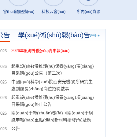
會(huì)議服務(wù)
科技云會(huì)
所內(nèi)資源
公告
學(xué)術(shù)報(bào)告
更多 +
2026年度海外優(yōu)青申報(bào)
2026
起重設(shè)備維護(hù)保養(yǎng)項(xiàng)
2026
目采購(gòu)公告（第二次）
中國(guó)科學(xué)院西安光機(jī)所研究生
2026
處副處長(zhǎng)崗位招聘啟事
起重設(shè)備維護(hù)保養(yǎng)項(xiàng)
2026
目采購(gòu)終止公告
關(guān)于轉(zhuǎn)發(fā)《關(guān)于組
2026
織申報(bào)重點(diǎn)新材料研發(fā)及應
(yīng)用國(guó)家科技重大專(zhuān)項
公告
2026
(xiàng)（科技創(chuàng)新2020重大項