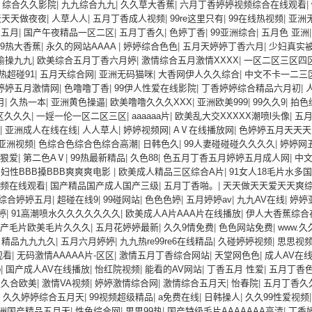
|
综合久久影院
|
九九综合九九
|
久久草大香蕉
|
六月丁香婷婷视频综合在线观看
|
天天天做夜夜
|
人草人人
|
五月丁香成人视频
|
99re这里只有
|
99在线热视频
|
亚洲
产五月
|
国产午夜精品一区二区
|
五月丁香久
|
色婷丁香
|
99亚洲综合
|
五月色 亚洲
99热大香蕉
|
永久的网站AAAA
|
婷婷综合色色
|
五月天婷婷丁香六月
|
少妇真实
偷操九九
|
欧美综合五月丁香六月婷
|
激情综合五月激情XXXX
|
一区二区三区四
热超碰91
|
五月天综合网
|
亚洲无码猫咪
|
大香网伊人久久综合
|
中文不卡一二三
婷婷五月激情网
|
色噜噜丁香
|
99伊人性爱在线影院
|
丁香婷婷综合精品六月初
|
月
|
久热一本
|
亚洲黄色操逼
|
欧美噜噜久久久XXX
|
亚洲欧美999
|
99久久9
|
拍色
区久久久
|
一婬一伦一区二区三区
|
aaaaaa片
|
欧美乱大交XXXXX潮喷l头像
|
五
|
亚洲成人在线在线
|
人人草人
|
婷婷视频网
|
AⅤ在线播放网
|
色婷婷五月天天天
1亚洲视频
|
色综合色综合色综合高潮
|
日韩色久
|
99人妻碰碰碰久久久久
|
婷婷网
狠爱
|
第二色AⅤ
|
99热最新精品
|
久色88
|
色五月丁香五月婷婷五月成人网
|
中
妇性BBB搡BBB爽爽爽电影
|
欧美成人精品三区综合A片
|
91女人18毛片水多
视频在线观看
|
国产精品国产成人国产三级
|
五月丁香啪。
|
天天做天天爱天天爽
综合婷婷五月
|
超碰在线9
|
99碰网站
|
色色色婷
|
五月婷婷av
|
九九AV在线
|
婷婷
婷
|
91高潮喷水久久久久久久久
|
欧美成人A片AAA片在线播放
|
伊人大香蕉综合
产毛片欧美毛片久久久
|
五月花婷婷最新
|
久久9情免费
|
色色网站免费
|
www.
|
精品九九九久
|
五月六月婷婷
|
九九热re99re6在线精品
|
久碰婷婷视频
|
思思视
观看
|
无码激情AAAAA片-区区
|
激情五月丁香综合网站
|
天堂网色色
|
成人AV在
b
|
国产成人AV在线播放
|
怡红院视频
|
能看的AV网站
|
丁香五月 性爱
|
五月丁香
久久合欧美
|
激情VA视频
|
婷婷激情综合网
|
激情综合五月天
|
怡春院
|
五月丁香久
|
久久婷婷综合五月天
|
99视频超级精品
|
a免费在线
|
日韩操人
|
久久99性爱视频
洲国产精品五月天
|
性色综合网
|
思思99热
|
国产特级毛片AAAAAAA高清
|
丁香