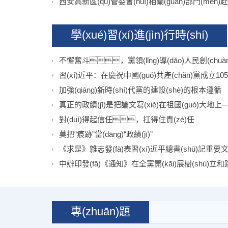
學(xué)習(xí)進(jìn)行時(shí)
不懈奮斗，黨領(lǐng)導(dǎo)人民創(chu
習(xí)近平：在慶祝中國(guó)共產(chǎn)黨成立105
加強(qiáng)新時(shí)代黨的建設(shè)的根本遵循
對(duì)得起信任，扛得住責(zé)任
莫把“痕跡”當(dāng)“政績(jī)”
《求是》雜志發(fā)表習(xí)近平總書(shū)記重要文章
中辦印發(fā)《通知》在全黨開(kāi)展樹(shù)立和踐行
專(zhuān)題