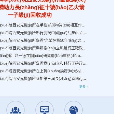
)備助力長(zhǎng)征十號(hào)乙火箭
一子級(jí)回收成功
中國(guó)科學(xué)院西安光機(jī)所在手性光與物質(zhì)相互作用方面取得進(jìn)展
中國(guó)科學(xué)院西安光機(jī)所舉行慶祝中國(guó)共產(chǎn)黨成立105周年“西光人永遠(yuǎn)跟黨走”主題活動(dòng)
中國(guó)科學(xué)院西安光機(jī)所舉辦“光榮在黨50年”紀(jì)念章頒發(fā)儀式
中國(guó)科學(xué)院西安光機(jī)所舉辦樹(shù)立和踐行正確政績(jī)觀(guān)學(xué)習(xí)教育專(zhuān)題黨課報(bào)告會(huì)
【陜西新聞聯(lián)播】趙一德在調(diào)研幫聯(lián)重點(diǎn)項(xiàng)目建設(shè)時(shí)強(qiáng)調(diào) 建好用好國(guó)家重大科技基礎(chǔ)設(shè)施 為高質(zhì)量發(fā)展現(xiàn)代化建設(shè)聚力賦能
中國(guó)科學(xué)院西安光機(jī)所舉辦樹(shù)立和踐行正確政績(jī)觀(guān)學(xué)習(xí)教育專(zhuān)題黨課報(bào)告會(huì)
中國(guó)科學(xué)院西安光機(jī)所在上轉(zhuǎn)換發(fā)光材料介導(dǎo)的光遺傳神經(jīng)調(diào)控研究中取得重要進(jìn)展
中國(guó)科學(xué)院西安光機(jī)所參加第三屆長(zhǎng)春國(guó)際光電博覽會(huì)
中國(guó)科學(xué)院西安光機(jī)所在散射顯微成像技術(shù)領(lǐng)域取得新進(jìn)展
更多 +
中國(guó)科學(xué)院西安光機(jī)所在硅光互連芯片領(lǐng)域取得系列進(jìn)展