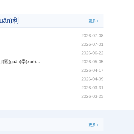
海洋光學(xué)技術
(shù)研究室
裝校技術(shù)研究中
檢測(cè)技術(shù)研
uān)利
心
究中心
更多 +
激光應(yīng)用技術
環(huán)境試驗(yàn)
2026-07-08
(shù)研究室
中心
2026-07-01
先進(jìn)光學(xué)元
航空光電技術(shù)研
件試制中心
究室
2026-06-22
光子產(chǎn)業(yè)
真正的政績(jī)是把論文寫(xiě)在祖國(guó)大地上——中國(guó)科學(xué)院以實(shí)干實(shí)績(jī)推動(dòng)正確政績(jī)觀(guān)學(xué)習(xí)教育見(jiàn)行見(jiàn)效
2026-05-05
前沿交叉中心
技術(shù)研究中心
2026-04-17
大數(shù)據(jù)與人
工智能中心
2026-04-09
2026-03-31
2026-03-23
更多 +