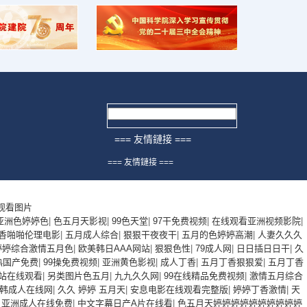
=== 友情鏈接 ===
=== 友情鏈接 ===
中國(guó)科學(xué)院
观看图片
中華人民共和國(guó)科學(xué)技
亚洲色婷婷色
|
色五月天影视
|
99色天堂
|
97干免费视频
|
在线观看亚洲视频影院
|
術(shù)部
香啪啪伦理电影
|
五月成人综合
|
狠狠干夜夜干
|
五月的色婷婷高潮
|
人妻久久久
婷婷综合激情五月色
|
欧美韩日AAA网站
|
狠狠色性
|
79成人网
|
日日插日日干
|
久
國(guó)家留學(xué)基金委員會
热国产免费
|
99操免费视频
|
亚洲黄色影视
|
成人丁香
|
五月丁香狠狠爱
|
五月丁香
网站在线观看
|
另类图片色五月
|
九九久久网
|
99在线精品免费视频
|
激情五月综合
(huì)
韩成人在线网
|
久久 婷婷 五月天
|
安息电影在线观看完整版
|
婷婷丁香激情
|
天
國(guó)家自然科學(xué)基金委員
|
亚洲成人在线免费
|
中文字幕日产A片在线看
|
色五月天婷婷婷婷婷婷婷婷婷婷